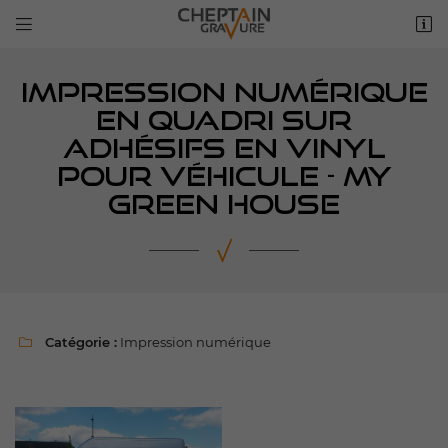


6 rue George Sand
91540 Mennecy
01 64 56 13 46
IMPRESSION NUMÉRIQUE
EN QUADRI SUR
ADHÉSIFS EN VINYL
POUR VÉHICULE - MY
GREEN HOUSE
Adresse email de réception

Catégorie :
Impression numérique

Recopier le code ci-contre

Rafraîchir le captcha
