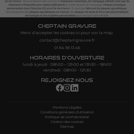
Île-de-France
: Nous proposons des services d’
impression numérique, de marquage adhésif, ainsi que de
impression d'étiquettes pour objets publicitaires
et autres besoins de marquage.
Plaques et badges
personnalisés dans l’Essonne (91) et en Île-de-France
: En tant que
fabricant de plaques signalétiques
,
nous proposons des
plaques signalétiques sur mesure
, des
plaques de porte et d’accueil personnalisées,
des badges et des trophées personnalisés
pour marquer votre identité.
CHEPTAIN GRAVURE
Merci d'accepter les cookies
ici
pour voir la map.
01 64 56 13 46
HORAIRES D'OUVERTURE
lundi à jeudi : 08h00 – 12h00 et 13h30 – 18h00
vendredi : 08h00 - 12h30
REJOIGNEZ-NOUS
Mentions Légales
Conditions générales d'utilisation
Politique de confidentialité
Gestion des cookies
Sitemap