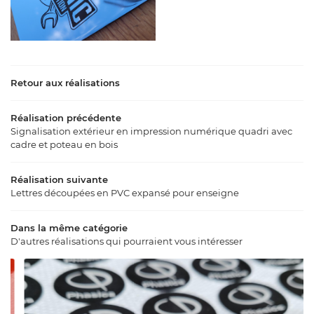
En cochant cette case, vous consentez à recevoir nos propositions commerciales à
l'adresse email indiqué ci-dessus. Vous pouvez vous désinscrire à tout moment en
utilisant
le formulaire de désinscription
.
Retour aux réalisations
Inscription
Réalisation précédente
Signalisation extérieur en impression numérique quadri avec
cadre et poteau en bois
Réalisation suivante
Lettres découpées en PVC expansé pour enseigne
ACCUEIL
Dans la même catégorie
UNE QUESTI
D'autres réalisations qui pourraient vous intéresser
S COMPÉTENCES
01 64 56 13 46
NOS SERVICES