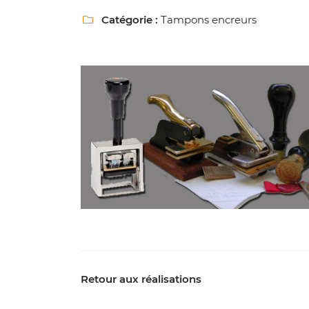
Recopier le code ci-contre

Catégorie :
Tampons encreurs

Rafraîchir le captcha

En cochant cette case, vous consentez à recevoir nos propositions comme
l'adresse email indiqué ci-dessus. Vous pouvez vous désinscrire à tout m
utilisant
le formulaire de désinscription
.
Inscription
Retour aux réalisations