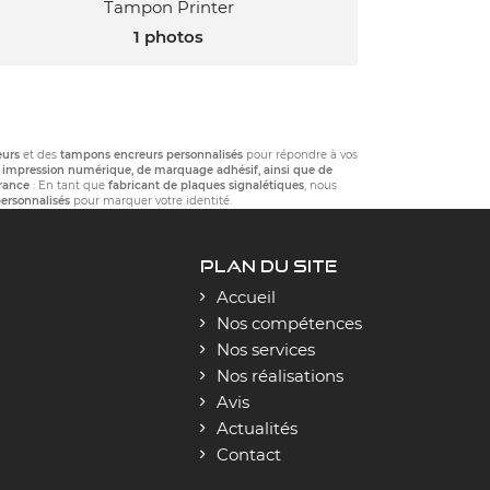
Tampon Printer
1 photos
urs
et des
tampons encreurs personnalisés
pour répondre à vos
’
impression numérique, de marquage adhésif, ainsi que de
France
: En tant que
fabricant de plaques signalétiques
, nous
personnalisés
pour marquer votre identité.
PLAN DU SITE
Accueil
Nos compétences
Nos services
Nos réalisations
Avis
Actualités
Contact