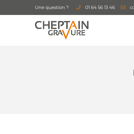
Une question ?
01 64 56 13 46
6 rue George Sand
91540 Mennecy
01 64 56 13 46
Adresse email de réception
