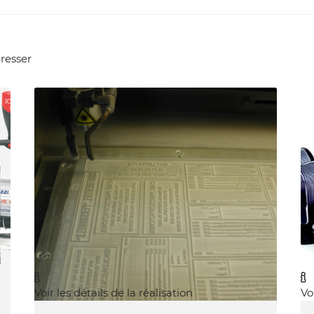
éresser


Voir les détails de la réalisation
Vo