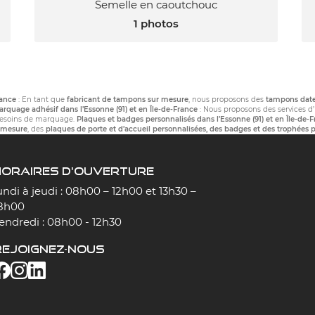
Semelle en caoutchouc
1 photos
rance
: En tant que
fabricant de tampons sur mesure
, nous proposons des
tampons date
rquage adhésif dans l’Essonne (91) et en Île-de-France
: Nous proposons des services d
besoins de marquage.
Plaques et badges personnalisés dans l’Essonne (91) et en Île-de-
r mesure
, des
plaques de porte et d’accueil personnalisées, des badges et des trophées 
HORAIRES D'OUVERTURE
undi à jeudi : 08h00 – 12h00 et 13h30 –
8h00
endredi : 08h00 - 12h30
REJOIGNEZ-NOUS