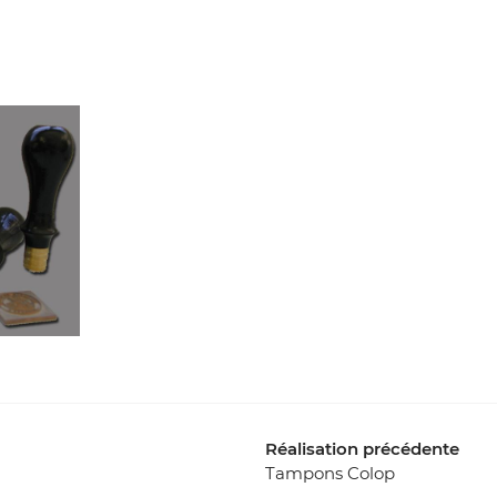
rciales à
oment en
Réalisation précédente
Tampons Colop