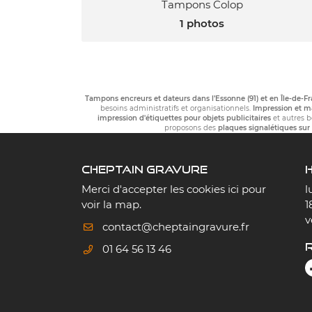
Tampons Colop
1 photos
Tampons encreurs et dateurs dans l’Essonne (91) et en Île-de-F
besoins administratifs et organisationnels.
Impression et ma
impression d'étiquettes pour objets publicitaires
et autres 
proposons des
plaques signalétiques su
CHEPTAIN GRAVURE
Merci d'accepter les cookies
ici
pour
l
voir la map.
1
v
01 64 56 13 46