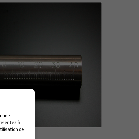
ir une
consentez à
tilisation de