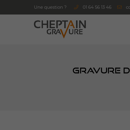
Une question ?
01 64 56 13 46
6 rue George Sand
91540 Mennecy
01 64 56 13 46
GRAVURE DE
Adresse email de réception
