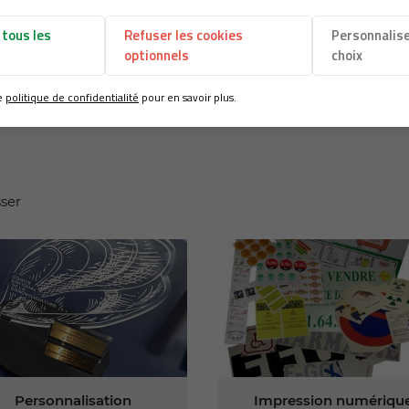
 tous les
Refuser les cookies
Personnalis
optionnels
choix
Produit précédent
re
politique de confidentialité
pour en savoir plus.
Etiquettes
sser
Personnalisation
Impression numériqu