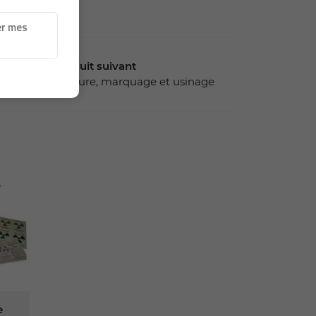
er mes
Produit suivant
Gravure, marquage et usinage
e